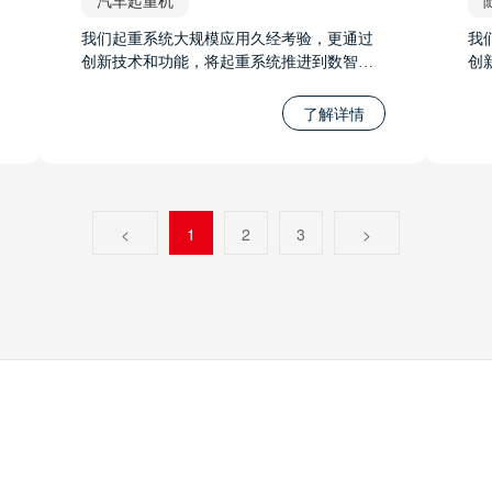
汽车起重机
我们起重系统大规模应用久经考验，更通过
我
创新技术和功能，将起重系统推进到数智时
创
代，它的智能控制、先进的力限系统、智能
代
无线调试系统和远程遥控系统等功能，将极
无
了解详情
大地推进起重系统的发展，并提升工作的安
大
全性和效率。无论是在工程建设、物流运输
全
还是其他起重应用中，我们将起重系统推进
还
到数智时代。
到
<
1
2
3
>