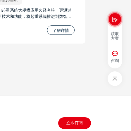
随车起重机
们起重系统大规模应用久经考验，更通过
新技术和功能，将起重系统推进到数智时
，它的智能控制、先进的力限系统、智能
线调试系统和远程遥控系统等功能，将极
了解详情
获取
地推进起重系统的发展，并提升工作的安
方案
性和效率。无论是在工程建设、物流运输
是其他起重应用中，我们将起重系统推进
数智时代。
咨询
立即订阅