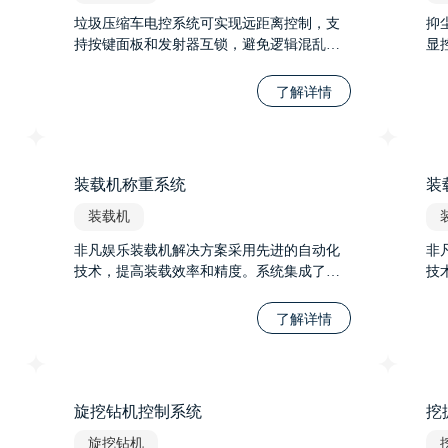
垃圾压缩车电控系统可实现远距离控制，支
抑
持按键面板和发射器互锁，避免逻辑混乱，
显
造成误操作。指示灯实时指示状态、显示报
能
警，采用CAN总线通讯，节省线束，大大提
和
了解详情
升了智能化程度。
装载机称重系统
装
装载机
非凡娱乐装载机解决方案采用先进的自动化
非
技术，提高装载效率和精度。系统集成了智
技
能传感器和控制算法，实现自动调节铲斗位
能
置和装载力度，优化装载过程。通过实时监
置
了解详情
控装载机状态，系统可预测并预防故障，提
控
高设备可靠性。
高
旋挖钻机控制系统
挖
旋挖钻机