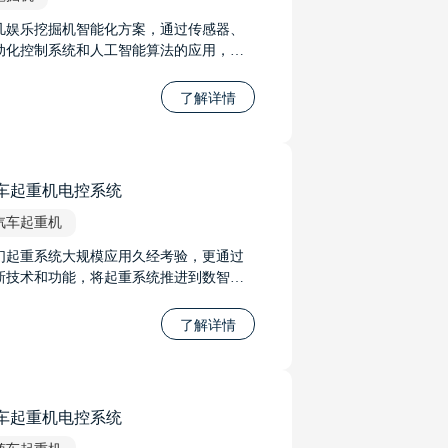
凡娱乐挖掘机智能化方案，通过传感器、
动化控制系统和人工智能算法的应用，可
著提高作业效率和安全性。方案包括精确
挖掘控制，称重系统，以适应不同的市场
了解详情
求，随着方案的不断发展，其革新性的技
将挖掘机从局部自动化提升到整机自动
，向着远距离操作和无人驾驶的趋势发
。
车起重机电控系统
汽车起重机
们起重系统大规模应用久经考验，更通过
新技术和功能，将起重系统推进到数智时
，它的智能控制、先进的力限系统、智能
线调试系统和远程遥控系统等功能，将极
了解详情
地推进起重系统的发展，并提升工作的安
性和效率。无论是在工程建设、物流运输
是其他起重应用中，我们将起重系统推进
数智时代。
车起重机电控系统