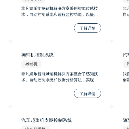
非凡娱乐旋挖钻机解决方案采用智能传感技
非
术，自动控制系统和远程监控功能，以提升
自
施工效率和精确度。通过高精度传感器和
显
GPS定位，全方位深度检测和精准控制，适
的
了解详情
应各种地质条件。
需
术
化
展
摊铺机控制系统
汽
摊铺机
非凡娱乐智能摊铺机解决方案整合了感知技
我
术、自动控制系统和数据分析算法，实现了
创
摊铺机高度智能化操作。通过实时获取路面
代
信息和实时调整施工参数，使摊铺机操作更
无
了解详情
加精准、高效和可靠。
大
全
还
到
汽车起重机支腿控制系统
随