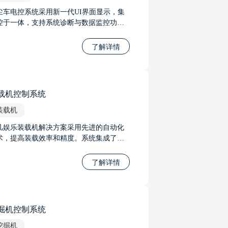
尘车电控系统采用新一代UI界面显示，集
控于一体，支持系统诊断与数据监控功
，可实现远程升级，大大增强了工作效率
用户交互体验。
了解详情
载机控制系统
装载机
凡娱乐装载机解决方案采用先进的自动化
术，提高装载效率和精度。系统集成了智
传感器和控制算法，实现自动调节铲斗位
和装载力度，优化装载过程。通过实时监
了解详情
装载机状态，系统可预测并预防故障，提
设备可靠性。
掘机控制系统
挖掘机