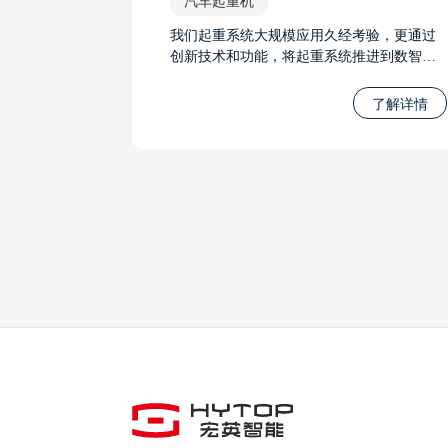
汽车起重机
我们起重系统大规模应用久经考验，更通过
创新技术和功能，将起重系统推进到数智时
代，它的智能控制、先进的力限系统、智能
无线调试系统和远程遥控系统等功能，将极
了解详情
大地推进起重系统的发展，并提升工作的安
全性和效率。无论是在工程建设、物流运输
还是其他起重应用中，我们将起重系统推进
到数智时代。