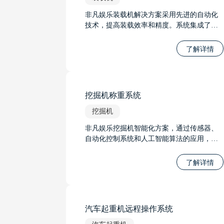
非凡娱乐装载机解决方案采用先进的自动化
技术，提高装载效率和精度。系统集成了智
能传感器和控制算法，实现自动调节铲斗位
置和装载力度，优化装载过程。通过实时监
了解详情
控装载机状态，系统可预测并预防故障，提
高设备可靠性。
挖掘机称重系统
挖掘机
非凡娱乐挖掘机智能化方案，通过传感器、
自动化控制系统和人工智能算法的应用，可
显著提高作业效率和安全性。方案包括精确
的挖掘控制，称重系统，以适应不同的市场
了解详情
需求，随着方案的不断发展，其革新性的技
术将挖掘机从局部自动化提升到整机自动
化，向着远距离操作和无人驾驶的趋势发
展。
汽车起重机远程操作系统