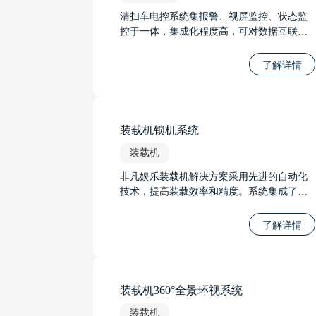
清扫车电控系统集报警、视屏监控、状态监
控于一体，集成化程度高，可对数据互联、
智能化管理功能进行扩展，功能丰富，操作
智能、方便、安全。
了解详情
装载机锁机系统
装载机
非凡娱乐装载机解决方案采用先进的自动化
技术，提高装载效率和精度。系统集成了智
能传感器和控制算法，实现自动调节铲斗位
置和装载力度，优化装载过程。通过实时监
了解详情
控装载机状态，系统可预测并预防故障，提
高设备可靠性。
装载机360°全景环视系统
装载机