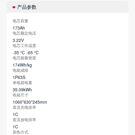
产品参数
电芯容量
173Ah
电芯额定电压
3.22V
电芯工作温度
-35 ℃ -65 ℃
电芯能量密度
174Wh/kg
电箱成组
1P63S
单电箱电量
35.09kWh
电箱尺寸
1060*630*245mm
直流充电倍率
1C
直流放电倍率
1C
加热方式