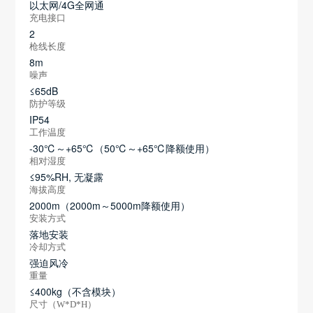
以太网/4G全网通
充电接口
2
枪线长度
8m
噪声
≤65dB
防护等级
IP54
工作温度
-30℃～+65℃（50℃～+65℃降额使用）
相对湿度
≤95%RH, 无凝露
海拔高度
2000m（2000m～5000m降额使用）
安装方式
落地安装
冷却方式
强迫风冷
重量
≤400kg（不含模块）
尺寸（W*D*H）