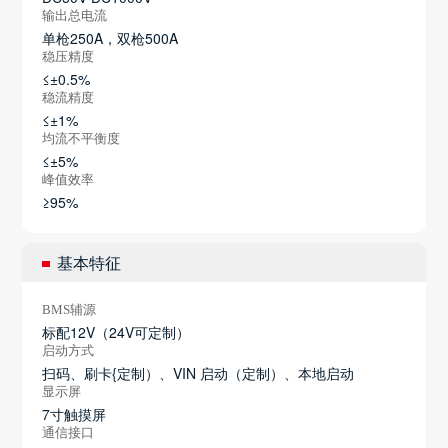
输出总电流
单枪250A，双枪500A
稳压精度
≤±0.5%
稳流精度
≤±1%
均流不平衡度
≤±5%
峰值效率
≥95%
基本特征
BMS辅源
标配12V（24V可定制）
启动方式
扫码、刷卡{定制）、VIN 启动（定制）、本地启动
显示屏
7寸触摸屏
通信接口