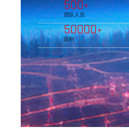
500
+
团队人员
50000
+
面积