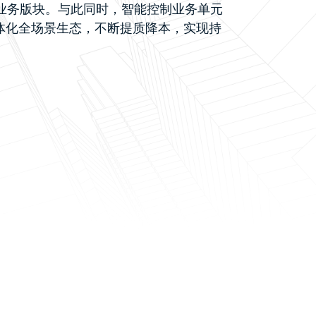
业务版块。与此同时，智能控制业务单元
体化全场景生态，不断提质降本，实现持