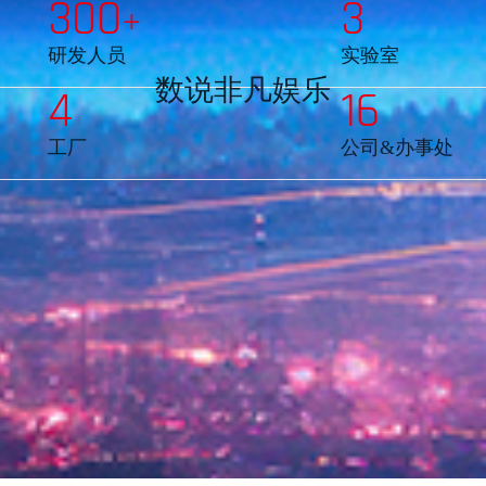
300
3
+
研发人员
实验室
数说非凡娱乐
4
16
工厂
公司&办事处