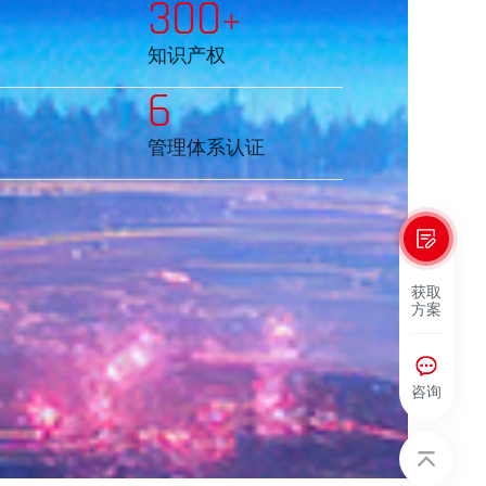
300
+
知识产权
6
管理体系认证
获取
方案
咨询