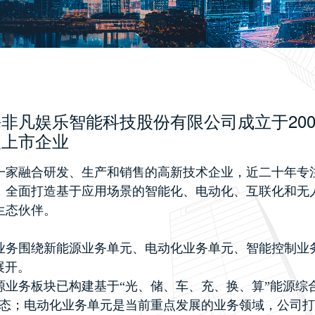
非凡娱乐智能科技股份有限公司成立于20
板上市企业
一家融合研发、生产和销售的高新技术企业，近二十年专
，全面打造基于应用场景的智能化、电动化、互联化和无
生态伙伴。
业务围绕新能源业务单元、电动化业务单元、智能控制业
展开。
源业务板块已构建基于“光、储、车、充、换、算”能源综
生态；电动化业务单元是当前重点发展的业务领域，公司